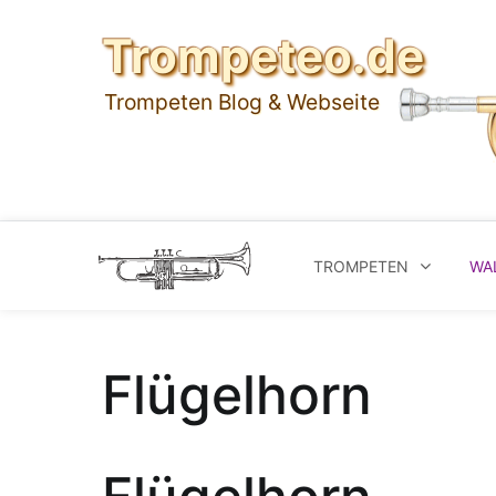
Skip
Trompeteo.de
to
content
Trompeten Blog & Webseite
TROMPETEN
WA
Flügelhorn