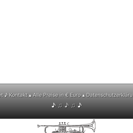
et ♪
Kontakt
▴ Alle Preise in € Euro ▴
Datenschutzerklär
♪
♫ ♪ ♫
♪