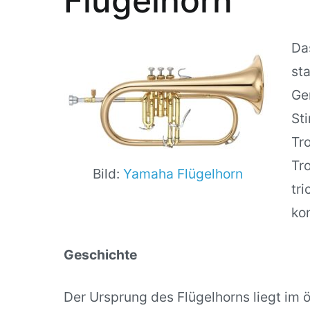
Flügelhorn
Da
st
Ge
St
Tr
Tr
Bild:
Yamaha Flügelhorn
tr
ko
Geschichte
Der Ursprung des Flügelhorns liegt im