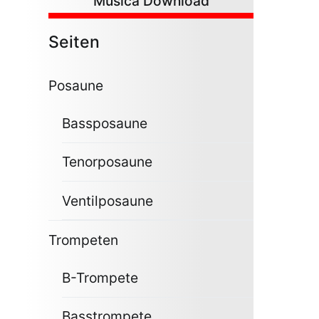
Musica Download
Seiten
Posaune
Bassposaune
Tenorposaune
Ventilposaune
Trompeten
B-Trompete
Basstrompete