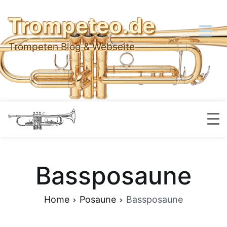
Skip
Trompeteo.de
to
content
Trompeten Blog & Webseite
Bassposaune
Home
Posaune
Bassposaune