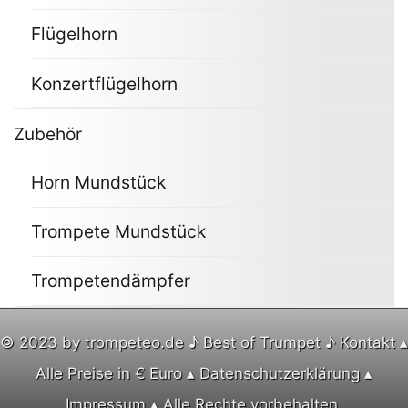
Flügelhorn
Konzertflügelhorn
Zubehör
Horn Mundstück
Trompete Mundstück
Trompetendämpfer
© 2023 by trompeteo.de ♪ Best of Trumpet ♪
Kontakt
▴
Alle Preise in € Euro ▴
Datenschutzerklärung
▴
Impressum
▴ Alle Rechte vorbehalten.