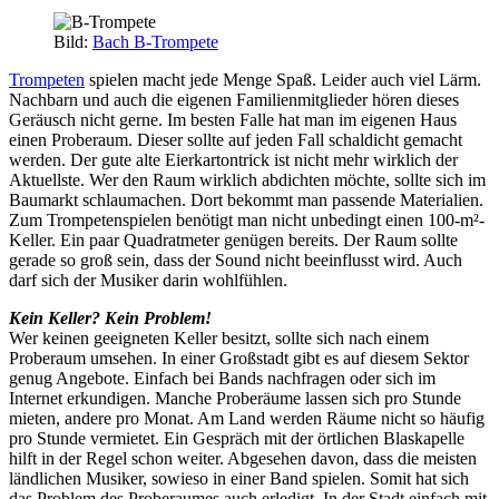
Bild:
Bach B-Trompete
Trompeten
spielen macht jede Menge Spaß. Leider auch viel Lärm.
Nachbarn und auch die eigenen Familienmitglieder hören dieses
Geräusch nicht gerne. Im besten Falle hat man im eigenen Haus
einen Proberaum. Dieser sollte auf jeden Fall schaldicht gemacht
werden. Der gute alte Eierkartontrick ist nicht mehr wirklich der
Aktuellste. Wer den Raum wirklich abdichten möchte, sollte sich im
Baumarkt schlaumachen. Dort bekommt man passende Materialien.
Zum Trompetenspielen benötigt man nicht unbedingt einen 100-m²-
Keller. Ein paar Quadratmeter genügen bereits. Der Raum sollte
gerade so groß sein, dass der Sound nicht beeinflusst wird. Auch
darf sich der Musiker darin wohlfühlen.
Kein Keller? Kein Problem!
Wer keinen geeigneten Keller besitzt, sollte sich nach einem
Proberaum umsehen. In einer Großstadt gibt es auf diesem Sektor
genug Angebote. Einfach bei Bands nachfragen oder sich im
Internet erkundigen. Manche Proberäume lassen sich pro Stunde
mieten, andere pro Monat. Am Land werden Räume nicht so häufig
pro Stunde vermietet. Ein Gespräch mit der örtlichen Blaskapelle
hilft in der Regel schon weiter. Abgesehen davon, dass die meisten
ländlichen Musiker, sowieso in einer Band spielen. Somit hat sich
das Problem des Proberaumes auch erledigt. In der Stadt einfach mit