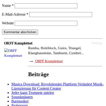
Name
*
E-Mail-Adresse
*
Website
ORFF Komplettset
Werbung
Rumba, Holzblock, Guiro, Triangel,
Klangbausteine, Tamburin, Cymbel...
→
ORFF Komplettset
Beiträge
Musica Download: Revolutionäre Plattform Verändert Musik-
Lizenzierung für Content Creator
Jeder kann Trompete spielen
Soundanlagen
Barmusiker
Proberaum