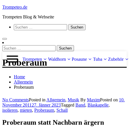
Skip
Trompeteo.de
to
Trompeten Blog & Webseite
content
Suchen
nach:
Suchen
nach:
Trompeten
Waldhorn
Posaune
Tuba
Zubehör
Proberaum
Home
Allgemein
Proberaum
on
No Comments
Posted in
Allgemein
,
Musik
By
Maxim
Posted on
10.
Proberaum
November 2011
27. Jänner 2023
Tagged
Band
,
Blaskapelle
,
isolieren
,
mieten
,
Proberaum
,
Schall
Proberaum statt Nachbarn ärgern