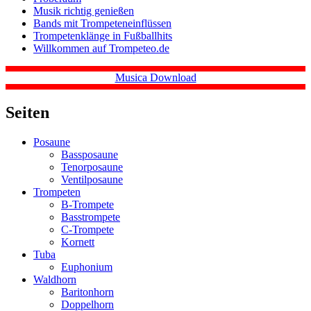
Musik richtig genießen
Bands mit Trompeteneinflüssen
Trompetenklänge in Fußballhits
Willkommen auf Trompeteo.de
Musica Download
Seiten
Posaune
Bassposaune
Tenorposaune
Ventilposaune
Trompeten
B-Trompete
Basstrompete
C-Trompete
Kornett
Tuba
Euphonium
Waldhorn
Baritonhorn
Doppelhorn