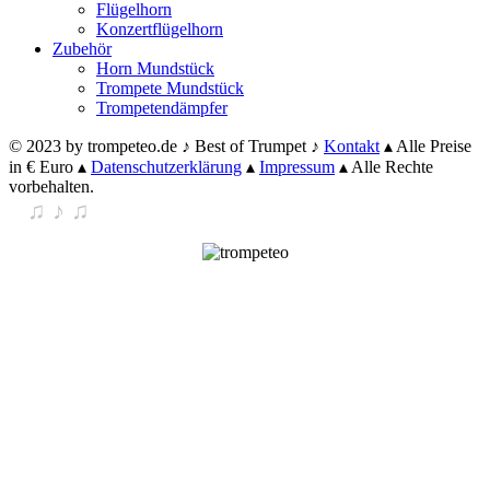
Flügelhorn
Konzertflügelhorn
Zubehör
Horn Mundstück
Trompete Mundstück
Trompetendämpfer
© 2023 by trompeteo.de ♪ Best of Trumpet ♪
Kontakt
▴ Alle Preise
in € Euro ▴
Datenschutzerklärung
▴
Impressum
▴ Alle Rechte
vorbehalten.
♪
♫ ♪ ♫
♪
Scroll
to
top